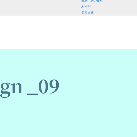
豊胸・胸の整形
わきが
美容点滴
gn _09