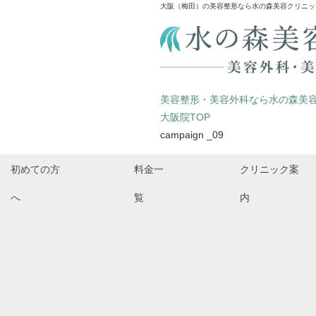
大阪（梅田）の美容整形なら水の森美容クリニッ
美容整形・美容外科なら水の森美
大阪院TOP
campaign _09
初めての方
料金一
クリニック案
へ
覧
内