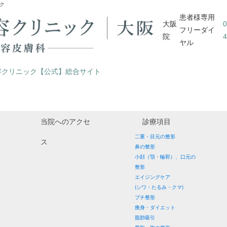
ク
患者様専用
大阪
0
フリーダイ
院
4
ヤル
容クリニック【公式】総合サイト
当院へのアクセ
診療項目
二重・目元の整形
ス
鼻の整形
小顔（顎・輪郭）、口元の
整形
エイジングケア
(シワ・たるみ・クマ)
プチ整形
痩身・ダイエット
脂肪吸引