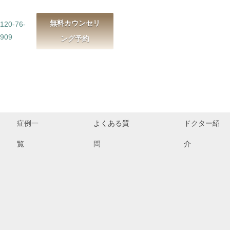
無料カウンセリ
120-76-
909
ング予約
症例一
よくある質
ドクター紹
覧
問
介