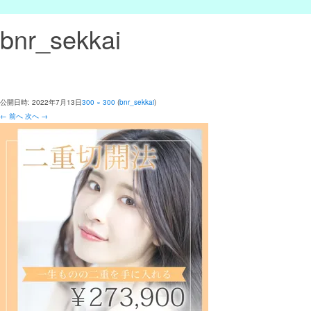
bnr_sekkai
公開日時:
2022年7月13日
300 × 300
(
bnr_sekkai
)
← 前へ
次へ →