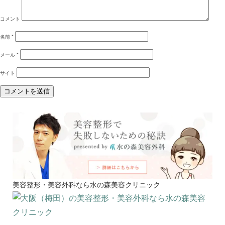
コメント
名前
*
メール
*
サイト
美容整形・美容外科なら水の森美容クリニック