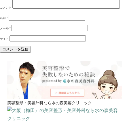
コメント
名前
*
メール
*
サイト
美容整形・美容外科なら水の森美容クリニック