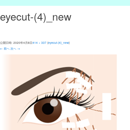
eyecut-(4)_new
公開日時:
2020年4月8日
414 × 337
(
eyecut-(4)_new
)
← 前へ
次へ →