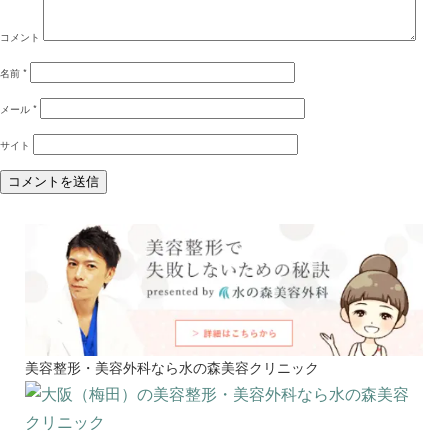
コメント
名前
*
メール
*
サイト
美容整形・美容外科なら水の森美容クリニック