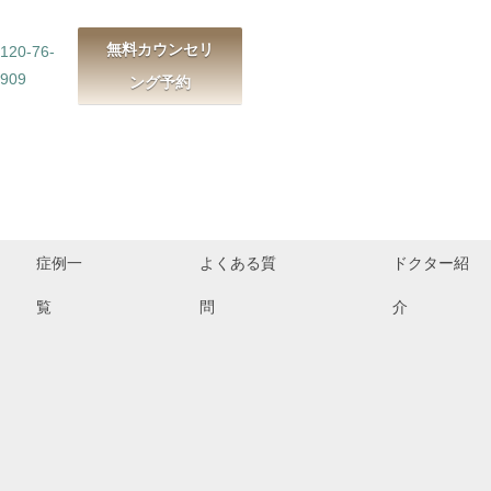
無料カウンセリ
120-76-
909
ング予約
症例一
よくある質
ドクター紹
覧
問
介