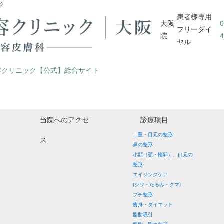
ク
患者様専用
大阪
0
フリーダイ
院
4
ヤル
容クリニック【公式】総合サイト
当院へのアクセ
診療項目
二重・目元の整形
ス
鼻の整形
小顔（顎・輪郭）、口元の
整形
エイジングケア
(シワ・たるみ・クマ)
プチ整形
痩身・ダイエット
脂肪吸引