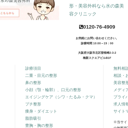
0120-76-4909
お気軽にお問い合わせください。
診療時間 10:00～19：00
大阪府大阪市北区曽根崎2-3-2
梅新スクエアビルB1F
診療項目
無料相
二重・目元の整形
相談・
鼻の整形
美容整
小顔（顎・輪郭）、口元の整形
メディ
エイジングケア（シワ・たるみ・クマ）
プライ
プチ整形
求人情
痩身・ダイエット
サイト
脂肪吸引
※当サイ
豊胸・胸の整形
の無断複