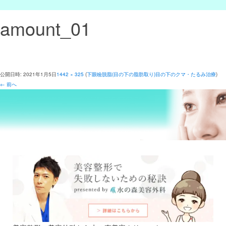
amount_01
公開日時:
2021年1月5日
1442 × 325
(
下眼瞼脱脂(目の下の脂肪取り)目の下のクマ・たるみ治療
)
← 前へ