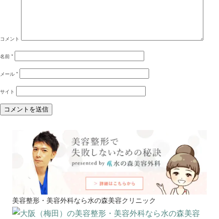
コメント
名前
*
メール
*
サイト
美容整形・美容外科なら水の森美容クリニック