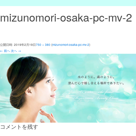
mizunomori-osaka-pc-mv-2
公開日時:
2019年2月19日
750 × 380
(
mizunomori-osaka-pc-mv-2
)
← 前へ
次へ →
コメントを残す